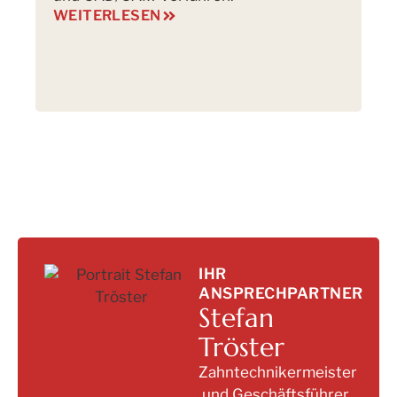
WEITERLESEN
La
W
IHR
ANSPRECHPARTNER
Stefan
Tröster
Zahntechnikermeister
und Geschäftsführer