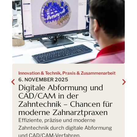
Innovation & Technik
,
Praxis & Zusammenarbeit
Pr
6. NOVEMBER 2025
28
Digitale Abformung und
K
CAD/CAM in der
Z
Zahntechnik – Chancen für
D
moderne Zahnarztpraxen
f
Effiziente, präzise und moderne
Er
Zahntechnik durch digitale Abformung
kl
und CAD/CAM-Verfahren.
Zu