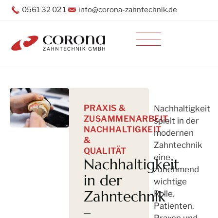
0561 32 02 1
info@corona-zahntechnik.de
Inhalt
Direkt
zum
Menü
Direkt
zum
Footer
PRAXIS &
Nachhaltigkeit
ZUSAMMENARBEIT
,
spielt in der
NACHHALTIGKEIT
modernen
&
Zahntechnik
QUALITÄT
eine
Nachhaltigkeit
zunehmend
in der
wichtige
Zahntechnik
Rolle.
Patienten,
–