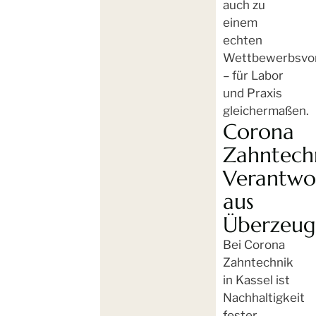
auch zu
einem
echten
Wettbewerbsvor
– für Labor
und Praxis
gleichermaßen.
Corona
Zahntechn
Verantwo
aus
Überzeu
Bei Corona
Zahntechnik
in Kassel ist
Nachhaltigkeit
fester