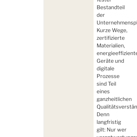
Bestandteil
der
Unternehmensph
Kurze Wege,
zertifizierte
Materialien,
energieeffizient
Geräte und
digitale
Prozesse
sind Teil
eines
ganzheitlichen
Qualitätsverstä
Denn
langfristig
gilt: Nur wer