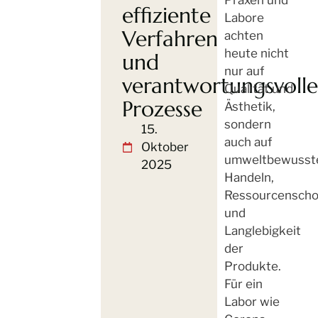
Praxen und
effiziente
Labore
Verfahren
achten
heute nicht
und
nur auf
verantwortungsvolle
Qualität und
Prozesse
Ästhetik,
sondern
15.
auch auf
Oktober
umweltbewusst
2025
Handeln,
Ressourcensch
und
Langlebigkeit
der
Produkte.
Für ein
Labor wie