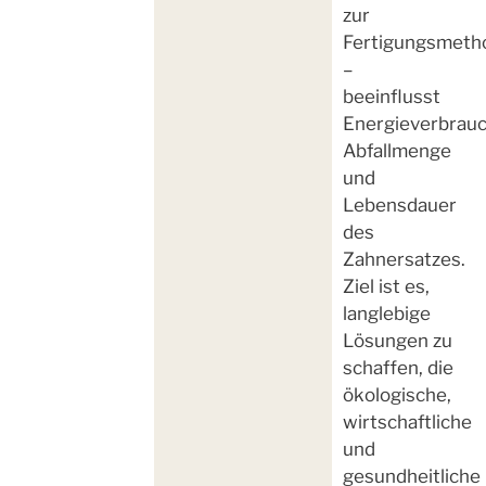
zur
Fertigungsmeth
–
beeinflusst
Energieverbrauc
Abfallmenge
und
Lebensdauer
des
Zahnersatzes.
Ziel ist es,
langlebige
Lösungen zu
schaffen, die
ökologische,
wirtschaftliche
und
gesundheitliche