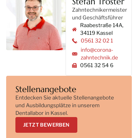
Stefan Tröster
Zahntechnikermeister
und Geschäftsführer
Raabestraße 14A,
34119 Kassel
0561 32 02 1
info@corona-
zahntechnik.de
0561 32 54 6
Stellenangebote
Entdecken Sie aktuelle Stellenangebote
und Ausbildungsplätze in unserem
Dentallabor in Kassel.
JETZT BEWERBEN