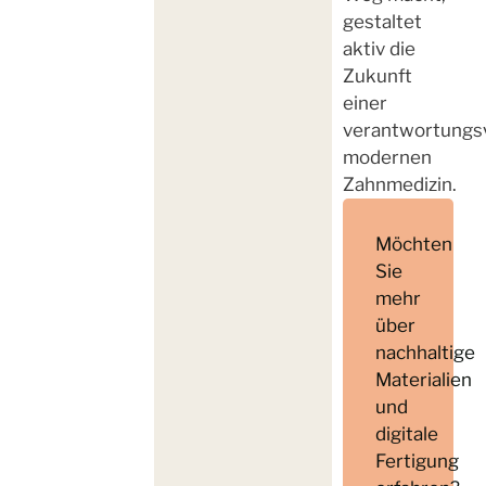
gestaltet
aktiv die
Zukunft
einer
verantwortungsv
modernen
Zahnmedizin.
Möchten
Sie
mehr
über
nachhaltige
Materialien
und
digitale
Fertigung