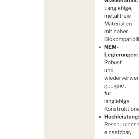
Glaskeramik:
Langlebige,
metallfreie
Materialien
mit hoher
Biokompatibili
NEM-
Legierungen:
Robust
und
wiederverwer
geeignet
für
langlebige
Konstruktione
Hochleistung
Ressourcens
einsetzbar,