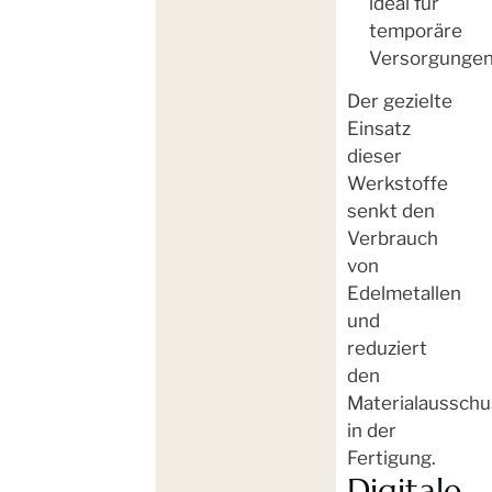
ideal für
temporäre
Versorgungen
Der gezielte
Einsatz
dieser
Werkstoffe
senkt den
Verbrauch
von
Edelmetallen
und
reduziert
den
Materialausschu
in der
Fertigung.
Digitale