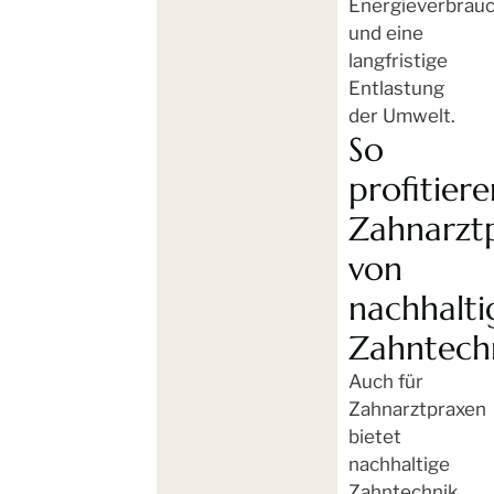
Energieverbrau
und eine
langfristige
Entlastung
der Umwelt.
So
profitiere
Zahnarzt
von
nachhalti
Zahntech
Auch für
Zahnarztpraxen
bietet
nachhaltige
Zahntechnik