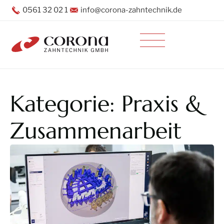
0561 32 02 1
info@corona-zahntechnik.de
Inhalt
Direkt
zum
Menü
Direkt
zum
Footer
Kategorie: Praxis &
Zusammenarbeit