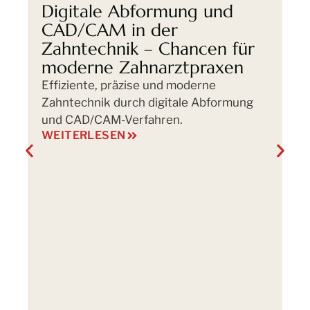
Digitale Abformung und
K
CAD/CAM in der
Z
Zahntechnik – Chancen für
D
moderne Zahnarztpraxen
f
Effiziente, präzise und moderne
Er
Zahntechnik durch digitale Abformung
kl
und CAD/CAM-Verfahren.
Zu
WEITERLESEN
La
W