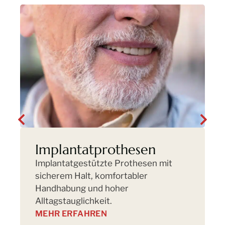
D
e
p
Implantatprothesen
Implantatgestützte Prothesen mit
sicherem Halt, komfortabler
Handhabung und hoher
Alltagstauglichkeit.
MEHR ERFAHREN