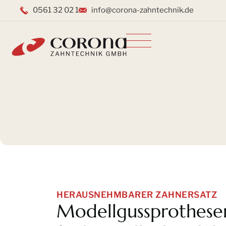
0561 32 02 1
info@corona-zahntechnik.de
Inhalt
Direkt
zum
Menü
Direkt
zum
Footer
HERAUSNEHMBARER ZAHNERSATZ
Modellgussprothese