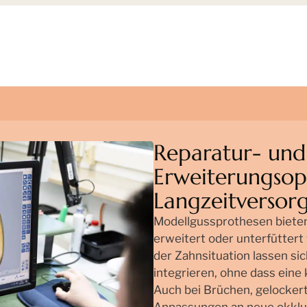
Reparatur- und
Erweiterungsop
Langzeitversor
Modellgussprothesen bieten d
erweitert oder unterfütter
der Zahnsituation lassen si
integrieren, ohne dass eine
Auch bei Brüchen, gelocke
Anpassungen an neue okklus