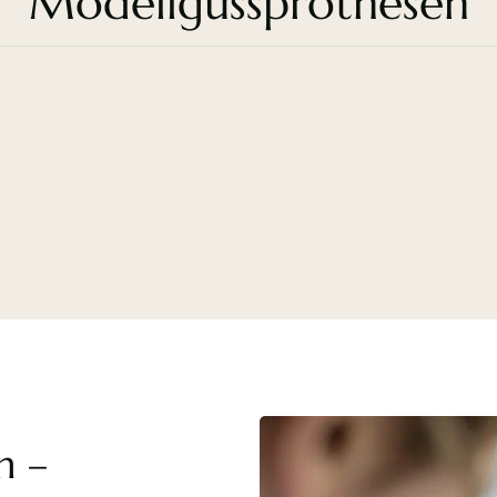
Modellgussprothesen
n –