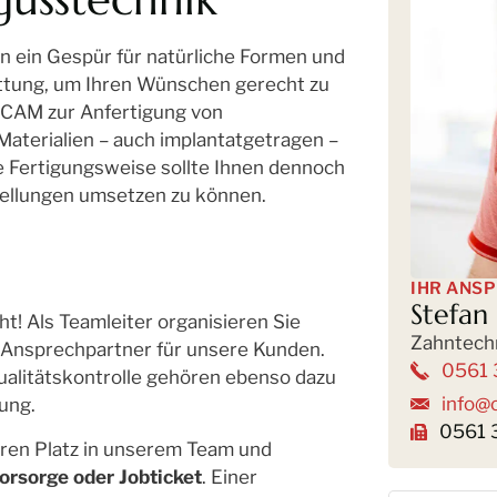
en ein Gespür für natürliche Formen und
attung, um Ihren Wünschen gerecht zu
CAM zur Anfertigung von
aterialien – auch implantatgetragen –
he Fertigungsweise sollte Ihnen dennoch
tellungen umsetzen zu können.
IHR ANS
Stefan
! Als Teamleiter organisieren Sie
Zahntech
 Ansprechpartner für unsere Kunden.
0561 
alitätskontrolle gehören ebenso dazu
info@
ung.
0561 
ren Platz in unserem Team und
vorsorge oder Jobticket
. Einer