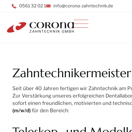
0561 32 02 1
info@corona-zahntechnik.de
Inhalt
Direkt
zum
Menü
Direkt
zum
Footer
Zahntechnikermeister
Seit über 40 Jahren fertigen wir Zahntechnik am Pul
Zur Verstärkung unseres erfolgreichen Dentallabor
sofort einen freundlichen, motivierten und technis
(m/w/d)
für den Bereich:
Teleskop- und Modell