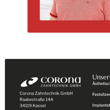
Unser
Ästhetisc
Corona Zahntechnik GmbH
Festsitze
Raabestraße 14A
Implantat
34119 Kassel