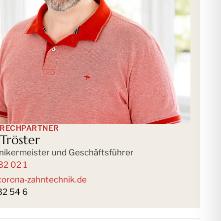
PRECHPARTNER
 Tröster
nikermeister und Geschäftsführer
32 02 1
corona-zahntechnik.de
32 54 6