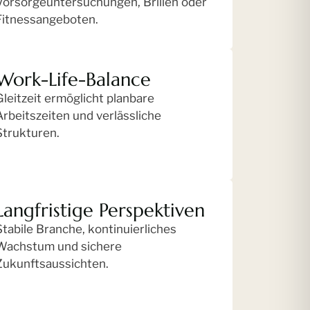
Vorsorgeuntersuchungen, Brillen oder
Fitnessangeboten.
Work-Life-Balance
Gleitzeit ermöglicht planbare
Arbeitszeiten und verlässliche
Strukturen.
Langfristige Perspektiven
Stabile Branche, kontinuierliches
Wachstum und sichere
Zukunftsaussichten.